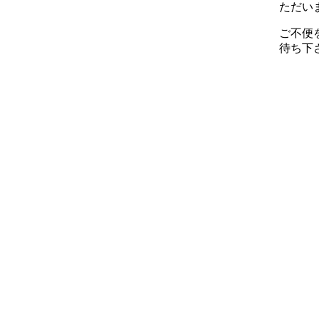
ただい
ご不便
待ち下